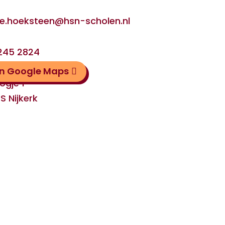
ie.hoeksteen@hsn-scholen.nl
 245 2824
in Google Maps
ogje 1
S Nijkerk