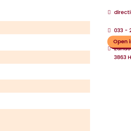
direct

033 -

Open 
Zando

3863 H