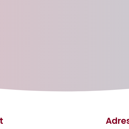
t
Adre